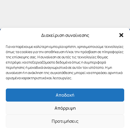
Διαχείριση συναίνεσης
Για να παρέχουμε καλύτερη εμπειρία χρήστη, χρησιμοποιούμε τεχνολογίες
όπως τα cookies για την αποθήκευση ή/και την πρόσβαση σε πληροφορίες
της επίσκεψης σας. Η συναίνεση σε αυτές τις τεχνολογίες θα μας
επιτρέψει να επεξεργαζόμαστε δεδομένα όπως η συμπεριφορά
περιήγησης ή μοναδικά αναγνωριστικά σε αυτόν τον ιστότοπο. Η μη
συναίνεση ή η ανάκληση της συγκατάθεσης μπορεί να επηρεάσει αρνητικά
ορισμένα χαρακτηριστικά και λειτουργίες.
Αποδοχή
Copyright © 2019 Περιφέρεια Πελοποννήσου.
Απόρριψη
Σχεδιασμός & Υλοποίηση από την
λimeframe
για
την Περιφέρεια Πελοποννήσου
Προτιμήσεις