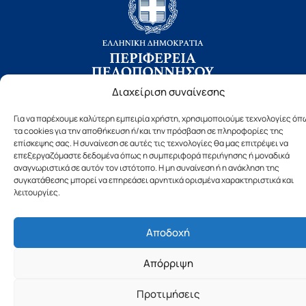
Διαχείριση συναίνεσης
Copyright © 2019 Περιφέρεια Πελοποννήσου.
Για να παρέχουμε καλύτερη εμπειρία χρήστη, χρησιμοποιούμε τεχνολογίες όπ
Σχεδιασμός & Υλοποίηση από την
λimeframe
για
τα cookies για την αποθήκευση ή/και την πρόσβαση σε πληροφορίες της
την Περιφέρεια Πελοποννήσου
επίσκεψης σας. Η συναίνεση σε αυτές τις τεχνολογίες θα μας επιτρέψει να
επεξεργαζόμαστε δεδομένα όπως η συμπεριφορά περιήγησης ή μοναδικά
αναγνωριστικά σε αυτόν τον ιστότοπο. Η μη συναίνεση ή η ανάκληση της
συγκατάθεσης μπορεί να επηρεάσει αρνητικά ορισμένα χαρακτηριστικά και
λειτουργίες.
Αποδοχή
Απόρριψη
Προτιμήσεις