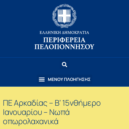
ΠΕ Αρκαδίας – Β’ 15νθήμερο
Ιανουαρίου – Νωπά
οπωρολαχανικά