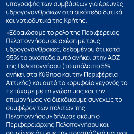
υπογραφής των συμβάσεων για έρευνες
υδρογονανθράκων στα οικόπεδα δυτικά
και νοτιοδυτικά της Κρήτης.
«Εδραιώσαμε το ρόλο της Περιφέρειας
Πελοποννήσου σε σχέση με τους
υδρογονάνθρακες, δεδομένου ότι κατά
95% το οικόπεδο αυτό ανήκει στην ΑΟΖ
της Πελοποννήσου (το υπόλοιπο 5%
ανήκει στα Κύθηρα και την Περιφέρεια
Αττικής) και αυτό το κορυφαίο γεγονός το
πετύχαμε με τη γνώση μας και την
επιμονή μας να διεκδικούμε συνεχώς το
συμφέρον των πολιτών της
Πελοποννήσου» δήλωσε ακόμη ο
Περιφερειάρχης Πελοποννήσου και
σημείωσε ότι «με την προσπάθειά μου και