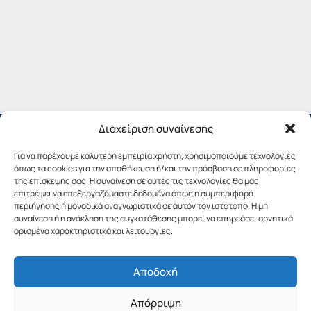
Διαχείριση συναίνεσης
Για να παρέχουμε καλύτερη εμπειρία χρήστη, χρησιμοποιούμε τεχνολογίες
όπως τα cookies για την αποθήκευση ή/και την πρόσβαση σε πληροφορίες
της επίσκεψης σας. Η συναίνεση σε αυτές τις τεχνολογίες θα μας
επιτρέψει να επεξεργαζόμαστε δεδομένα όπως η συμπεριφορά
περιήγησης ή μοναδικά αναγνωριστικά σε αυτόν τον ιστότοπο. Η μη
συναίνεση ή η ανάκληση της συγκατάθεσης μπορεί να επηρεάσει αρνητικά
ορισμένα χαρακτηριστικά και λειτουργίες.
Αποδοχή
Copyright © 2019 Περιφέρεια Πελοποννήσου.
Απόρριψη
Σχεδιασμός & Υλοποίηση από την
λimeframe
για