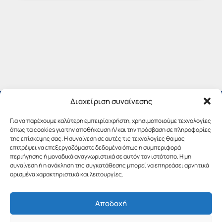
Διαχείριση συναίνεσης
Για να παρέχουμε καλύτερη εμπειρία χρήστη, χρησιμοποιούμε τεχνολογίες
όπως τα cookies για την αποθήκευση ή/και την πρόσβαση σε πληροφορίες
της επίσκεψης σας. Η συναίνεση σε αυτές τις τεχνολογίες θα μας
επιτρέψει να επεξεργαζόμαστε δεδομένα όπως η συμπεριφορά
περιήγησης ή μοναδικά αναγνωριστικά σε αυτόν τον ιστότοπο. Η μη
συναίνεση ή η ανάκληση της συγκατάθεσης μπορεί να επηρεάσει αρνητικά
ορισμένα χαρακτηριστικά και λειτουργίες.
Αποδοχή
Copyright © 2019 Περιφέρεια Πελοποννήσου.