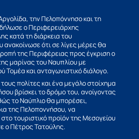
Αργολίδα, την Πελοπόννησο και τη
 δήλωσε ο Περιφερειάρχης
ης κατά τη διάρκεια του
 ανακοίνωσε ότι σε λίγες μέρες θα
τροπή της Περιφέρειας προς έγκριση ο
της μαρίνας του Ναυπλίου με
ύ Τομέα και ανταγωνιστικό διάλογο.
τους πολίτες και ένα μεγάλο στοίχημα
ήσου βρίσκει το δρόμο του, ανοίγοντας
θώς το Ναύπλιο θα μπορέσει,
ια της Πελοποννήσου, να
 στο τουριστικό προϊόν της Μεσογείου
ε ο Πέτρος Τατούλης.