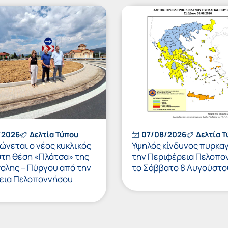
/2026
Δελτία Τύπου
07/08/2026
Δελτία 
νεται ο νέος κυκλικός
Υψηλός κίνδυνος πυρκαγ
στη θέση «Πλάτσα» της
την Περιφέρεια Πελοπο
πολης – Πύργου από την
το Σάββατο 8 Αυγούστο
εια Πελοποννήσου