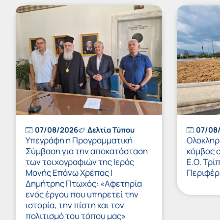
07/08/2026
Δελτία Τύπου
07/08
Υπεγράφη η Προγραμματική
Ολοκληρώ
Σύμβαση για την αποκατάσταση
κόμβος 
των τοιχογραφιών της Ιεράς
Ε.Ο. Τρί
Μονής Επάνω Χρέπας |
Περιφέρ
Δημήτρης Πτωχός: «Αφετηρία
ενός έργου που υπηρετεί την
ιστορία, την πίστη και τον
πολιτισμό του τόπου μας»