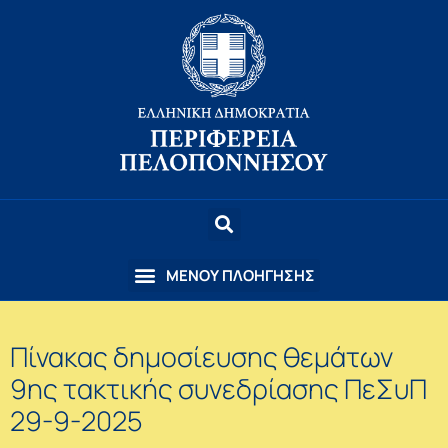
Πίνακας δημοσίευσης θεμάτων
9ης τακτικής συνεδρίασης ΠεΣυΠ
29-9-2025