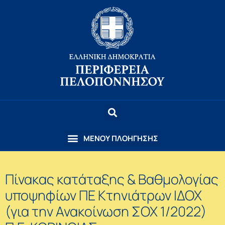
Πίνακας κατάταξης & Βαθμολογίας
υποψηφίων ΠΕ Κτηνιάτρων ΙΔΟΧ
(για την Ανακοίνωση ΣΟΧ 1/2022)