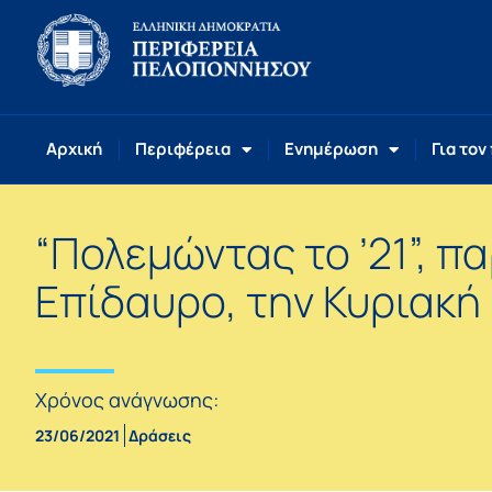
Αρχική
Περιφέρεια
Ενημέρωση
Για τον
“Πολεμώντας το ’21”, π
Επίδαυρο, την Κυριακή
Χρόνος ανάγνωσης:
23/06/2021
Δράσεις