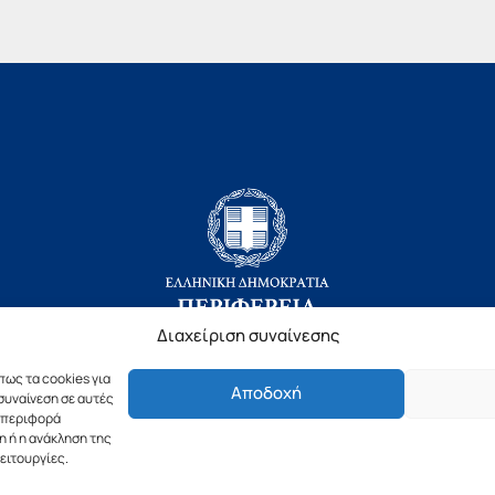
Διαχείριση συναίνεσης
πως τα cookies για
Αποδοχή
Copyright © 2019 Περιφέρεια Πελοποννήσου.
συναίνεση σε αυτές
υμπεριφορά
ιασμός & Υλοποίηση από την
λimeframe
για την Περιφέρεια Πελοπον
η ή η ανάκληση της
ειτουργίες.