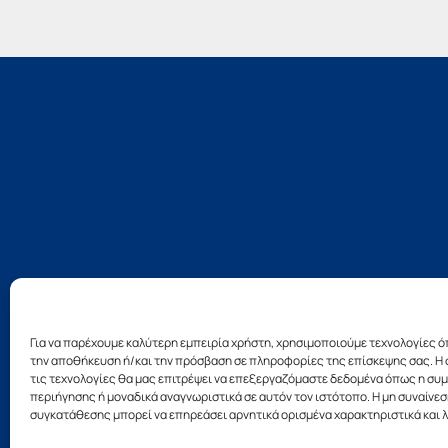
Για να παρέχουμε καλύτερη εμπειρία χρήστη, χρησιμοποιούμε τεχνολογίες ό
την αποθήκευση ή/και την πρόσβαση σε πληροφορίες της επίσκεψης σας. Η 
τις τεχνολογίες θα μας επιτρέψει να επεξεργαζόμαστε δεδομένα όπως η σ
Σχεδ
περιήγησης ή μοναδικά αναγνωριστικά σε αυτόν τον ιστότοπο. Η μη συναίνεσ
συγκατάθεσης μπορεί να επηρεάσει αρνητικά ορισμένα χαρακτηριστικά και λ