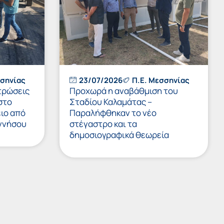
σσηνίας
23/07/2026
Π.Ε. Μεσσηνίας
τρώσεις
Προχωρά η αναβάθμιση του
στο
Σταδίου Καλαμάτας –
ιο από
Παραλήφθηκαν το νέο
ννήσου
στέγαστρο και τα
δημοσιογραφικά θεωρεία