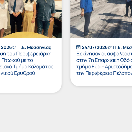
/2026
Π.Ε. Μεσσηνίας
24/07/2026
Π.Ε. Με
ση του Περιφερειάρχη
Ξεκίνησαν οι ασφαλτοσ
 Πτωχού με το
στην 7η Επαρχιακή Οδό 
ειακό Τμήμα Καλαμάτας
τμήμα Εύα – Αριστοδήμε
ηνικού Ερυθρού
την Περιφέρεια Πελοπο
ύ