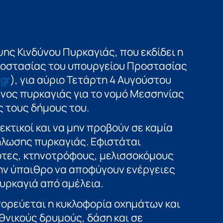
ς Κινδύνου Πυρκαγιάς, που εκδίδει η
ροστασίας του υπουργείου Προστασίας
.gr
), για αύριο Τετάρτη 4 Αυγούστου
νος πυρκαγιάς για το νομό Μεσσηνίας
ς τους δήμους του.
εκτικοί και να μην προβούν σε καμία
δήλωσης πυρκαγιάς. Εφιστάται
ότες, κτηνοτρόφους, μελισσοκόμους
ην ύπαιθρο να αποφύγουν ενέργειες
υρκαγιά από αμέλεια.
γορεύεται η κυκλοφορία οχημάτων και
νικούς δρυμούς, δάση και σε