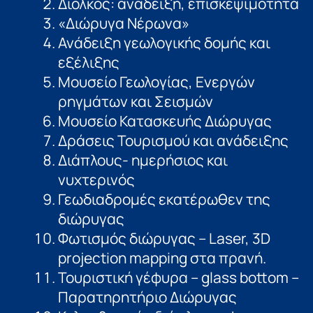
Δίολκος: ανάδειξη, επισκεψιμότητα
«Διώρυγα Νέρωνα»
Ανάδειξη γεωλογικής δοµής και
εξέλιξης
Μουσείο Γεωλογίας, Ενεργών
ρηγμάτων και Σεισμών
Μουσείο Κατασκευής Διώρυγας
Δράσεις Τουρισμού και ανάδειξης
Διάπλους- ηµερήσιος και
νυχτερινός
Γεωδιαδρομές εκατέρωθεν της
διώρυγας
Φωτισμός διώρυγας – Laser, 3D
projection mapping στα πρανή.
Τουριστική γέφυρα – glass bottom –
Παρατηρητήριο Διώρυγας