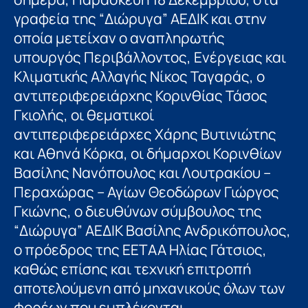
γραφεία της “Διώρυγα” ΑΕΔΙΚ και στην
οποία μετείχαν ο αναπληρωτής
υπουργός Περιβάλλοντος, Ενέργειας και
Κλιματικής Αλλαγής Νίκος Ταγαράς, ο
αντιπεριφερειάρχης Κορινθίας Τάσος
Γκιολής, οι θεματικοί
αντιπεριφερειάρχες Χάρης Βυτινιώτης
και Αθηνά Κόρκα, οι δήμαρχοι Κορινθίων
Βασίλης Νανόπουλος και Λουτρακίου –
Περαχώρας – Αγίων Θεοδώρων Γιώργος
Γκιώνης, ο διευθύνων σύμβουλος της
“Διώρυγα” ΑΕΔΙΚ Βασίλης Ανδρικόπουλος,
ο πρόεδρος της ΕΕΤΑΑ Ηλίας Γάτσιος,
καθώς επίσης και τεχνική επιτροπή
αποτελούμενη από μηχανικούς όλων των
φορέων που εμπλέκονται.