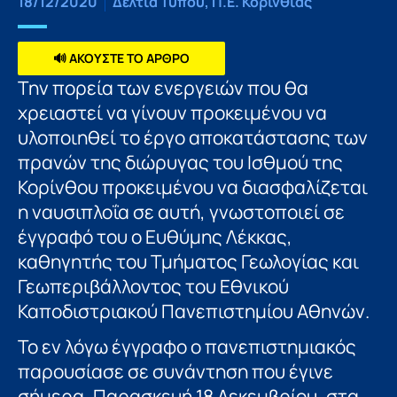
18/12/2020
Δελτία Τύπου
,
Π.Ε. Κορινθίας
🔊 ΑΚΟΥΣΤΕ ΤΟ ΑΡΘΡΟ
Την πορεία των ενεργειών που θα
χρειαστεί να γίνουν προκειμένου να
υλοποιηθεί το έργο αποκατάστασης των
πρανών της διώρυγας του Ισθμού της
Κορίνθου προκειμένου να διασφαλίζεται
η ναυσιπλοΐα σε αυτή, γνωστοποιεί σε
έγγραφό του ο Ευθύμης Λέκκας,
καθηγητής του Τμήματος Γεωλογίας και
Γεωπεριβάλλοντος του Εθνικού
Καποδιστριακού Πανεπιστημίου Αθηνών.
Το εν λόγω έγγραφο ο πανεπιστημιακός
παρουσίασε σε συνάντηση που έγινε
σήμερα, Παρασκευή 18 Δεκεμβρίου, στα