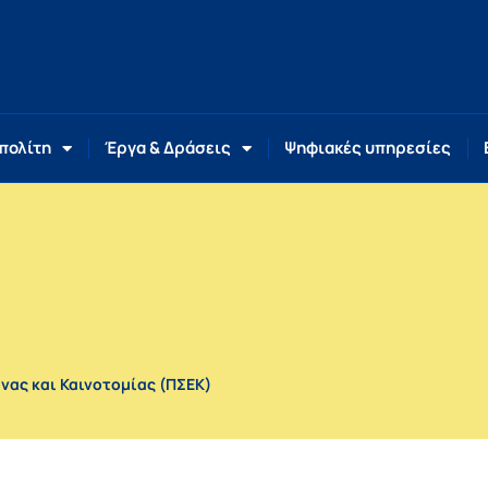
 πολίτη
Έργα & Δράσεις
Ψηφιακές υπηρεσίες
ας και Καινοτομίας (ΠΣΕΚ)