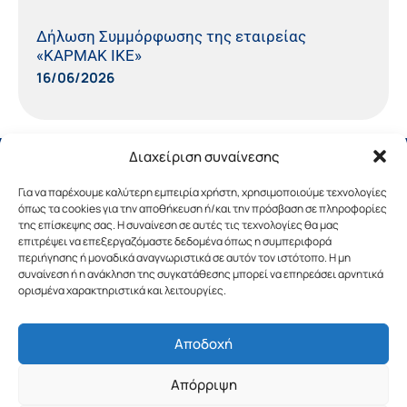
Δήλωση Συμμόρφωσης της εταιρείας
«ΚΑΡΜΑΚ ΙΚΕ»
16/06/2026
Διαχείριση συναίνεσης
Για να παρέχουμε καλύτερη εμπειρία χρήστη, χρησιμοποιούμε τεχνολογίες
όπως τα cookies για την αποθήκευση ή/και την πρόσβαση σε πληροφορίες
της επίσκεψης σας. Η συναίνεση σε αυτές τις τεχνολογίες θα μας
επιτρέψει να επεξεργαζόμαστε δεδομένα όπως η συμπεριφορά
περιήγησης ή μοναδικά αναγνωριστικά σε αυτόν τον ιστότοπο. Η μη
συναίνεση ή η ανάκληση της συγκατάθεσης μπορεί να επηρεάσει αρνητικά
ορισμένα χαρακτηριστικά και λειτουργίες.
Αποδοχή
Copyright © 2019 Περιφέρεια Πελοποννήσου.
Απόρριψη
Σχεδιασμός & Υλοποίηση από την
λimeframe
για
την Περιφέρεια Πελοποννήσου