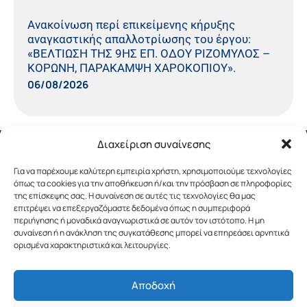
Ανακοίνωση περί επικείμενης κήρυξης
αναγκαστικής απαλλοτρίωσης του έργου:
«ΒΕΛΤΙΩΣΗ ΤΗΣ 9ΗΣ ΕΠ. ΟΔΟΥ ΡΙΖΟΜΥΛΟΣ –
ΚΟΡΩΝΗ, ΠΑΡΑΚΑΜΨΗ ΧΑΡΟΚΟΠΙΟΥ».
06/08/2026
Διαχείριση συναίνεσης
Για να παρέχουμε καλύτερη εμπειρία χρήστη, χρησιμοποιούμε τεχνολογίες
όπως τα cookies για την αποθήκευση ή/και την πρόσβαση σε πληροφορίες
της επίσκεψης σας. Η συναίνεση σε αυτές τις τεχνολογίες θα μας
επιτρέψει να επεξεργαζόμαστε δεδομένα όπως η συμπεριφορά
περιήγησης ή μοναδικά αναγνωριστικά σε αυτόν τον ιστότοπο. Η μη
συναίνεση ή η ανάκληση της συγκατάθεσης μπορεί να επηρεάσει αρνητικά
ορισμένα χαρακτηριστικά και λειτουργίες.
Αποδοχή
Copyright © 2019 Περιφέρεια Πελοποννήσου.