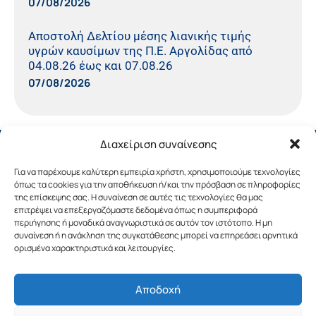
07/08/2026
Αποστολή Δελτίου μέσης λιανικής τιμής
υγρών καυσίμων της Π.Ε. Αργολίδας από
04.08.26 έως και 07.08.26
07/08/2026
Διαχείριση συναίνεσης
Για να παρέχουμε καλύτερη εμπειρία χρήστη, χρησιμοποιούμε τεχνολογίες
όπως τα cookies για την αποθήκευση ή/και την πρόσβαση σε πληροφορίες
της επίσκεψης σας. Η συναίνεση σε αυτές τις τεχνολογίες θα μας
επιτρέψει να επεξεργαζόμαστε δεδομένα όπως η συμπεριφορά
περιήγησης ή μοναδικά αναγνωριστικά σε αυτόν τον ιστότοπο. Η μη
συναίνεση ή η ανάκληση της συγκατάθεσης μπορεί να επηρεάσει αρνητικά
ορισμένα χαρακτηριστικά και λειτουργίες.
Αποδοχή
Copyright © 2019 Περιφέρεια Πελοποννήσου.