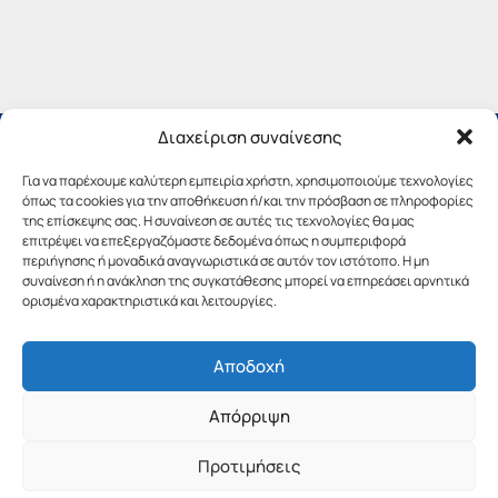
Διαχείριση συναίνεσης
Για να παρέχουμε καλύτερη εμπειρία χρήστη, χρησιμοποιούμε τεχνολογίες
όπως τα cookies για την αποθήκευση ή/και την πρόσβαση σε πληροφορίες
της επίσκεψης σας. Η συναίνεση σε αυτές τις τεχνολογίες θα μας
επιτρέψει να επεξεργαζόμαστε δεδομένα όπως η συμπεριφορά
περιήγησης ή μοναδικά αναγνωριστικά σε αυτόν τον ιστότοπο. Η μη
συναίνεση ή η ανάκληση της συγκατάθεσης μπορεί να επηρεάσει αρνητικά
ορισμένα χαρακτηριστικά και λειτουργίες.
Αποδοχή
Copyright © 2019 Περιφέρεια Πελοποννήσου.
Απόρριψη
Σχεδιασμός & Υλοποίηση από την
λimeframe
για
την Περιφέρεια Πελοποννήσου
Προτιμήσεις