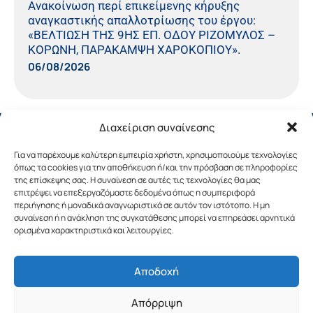
Ανακοίνωση περί επικείμενης κήρυξης
αναγκαστικής απαλλοτρίωσης του έργου:
«ΒΕΛΤΙΩΣΗ ΤΗΣ 9ΗΣ ΕΠ. ΟΔΟΥ ΡΙΖΟΜΥΛΟΣ –
ΚΟΡΩΝΗ, ΠΑΡΑΚΑΜΨΗ ΧΑΡΟΚΟΠΙΟΥ».
06/08/2026
Διαχείριση συναίνεσης
Για να παρέχουμε καλύτερη εμπειρία χρήστη, χρησιμοποιούμε τεχνολογίες
όπως τα cookies για την αποθήκευση ή/και την πρόσβαση σε πληροφορίες
της επίσκεψης σας. Η συναίνεση σε αυτές τις τεχνολογίες θα μας
επιτρέψει να επεξεργαζόμαστε δεδομένα όπως η συμπεριφορά
περιήγησης ή μοναδικά αναγνωριστικά σε αυτόν τον ιστότοπο. Η μη
συναίνεση ή η ανάκληση της συγκατάθεσης μπορεί να επηρεάσει αρνητικά
ορισμένα χαρακτηριστικά και λειτουργίες.
Αποδοχή
Copyright © 2019 Περιφέρεια Πελοποννήσου.
Απόρριψη
Σχεδιασμός & Υλοποίηση από την
λimeframe
για