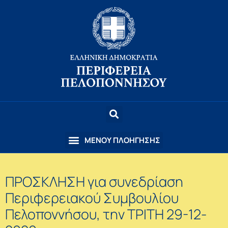
ΠΡΟΣΚΛΗΣΗ για συνεδρίαση
Περιφερειακού Συμβουλίου
Πελοποννήσου, την ΤΡΙΤΗ 29-12-