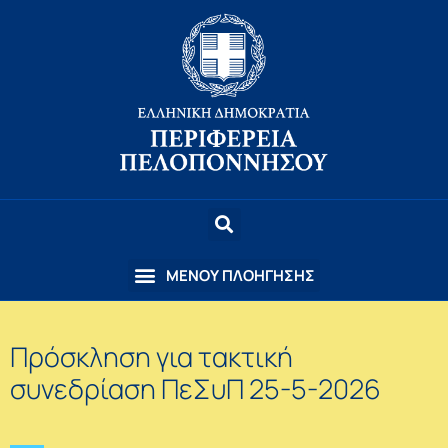
Πρόσκληση για τακτική
συνεδρίαση ΠεΣυΠ 25-5-2026