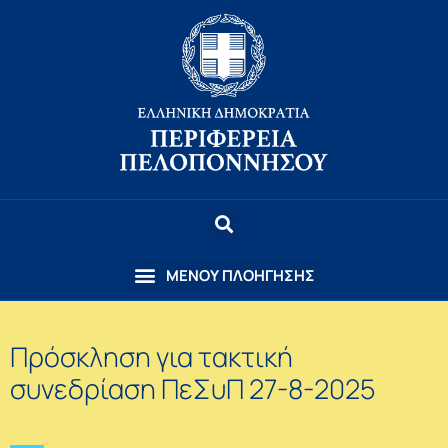
Πρόσκληση για τακτική
συνεδρίαση ΠεΣυΠ 27-8-2025