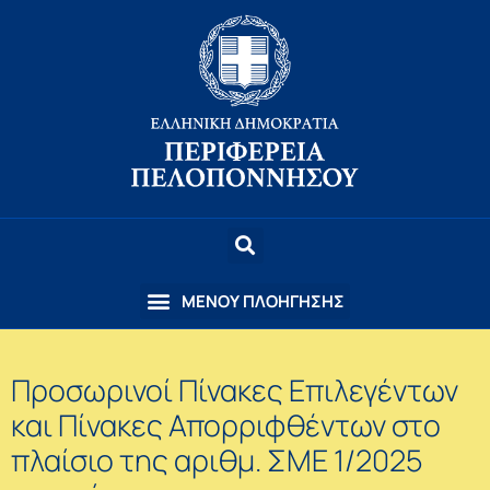
Προσωρινοί Πίνακες Επιλεγέντων
και Πίνακες Απορριφθέντων στο
πλαίσιο της αριθμ. ΣΜΕ 1/2025