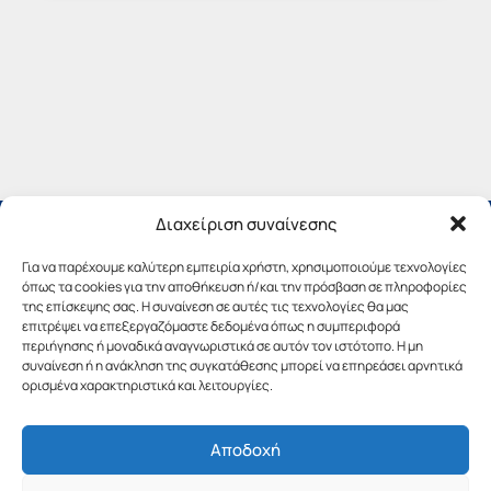
Διαχείριση συναίνεσης
Για να παρέχουμε καλύτερη εμπειρία χρήστη, χρησιμοποιούμε τεχνολογίες
όπως τα cookies για την αποθήκευση ή/και την πρόσβαση σε πληροφορίες
της επίσκεψης σας. Η συναίνεση σε αυτές τις τεχνολογίες θα μας
επιτρέψει να επεξεργαζόμαστε δεδομένα όπως η συμπεριφορά
περιήγησης ή μοναδικά αναγνωριστικά σε αυτόν τον ιστότοπο. Η μη
συναίνεση ή η ανάκληση της συγκατάθεσης μπορεί να επηρεάσει αρνητικά
ορισμένα χαρακτηριστικά και λειτουργίες.
Αποδοχή
Copyright © 2019 Περιφέρεια Πελοποννήσου.