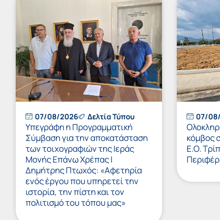
07/08/2026
Δελτία Τύπου
07/08
Υπεγράφη η Προγραμματική
Ολοκληρώ
Σύμβαση για την αποκατάσταση
κόμβος 
των τοιχογραφιών της Ιεράς
Ε.Ο. Τρί
Μονής Επάνω Χρέπας |
Περιφέρ
Δημήτρης Πτωχός: «Αφετηρία
ενός έργου που υπηρετεί την
ιστορία, την πίστη και τον
πολιτισμό του τόπου μας»