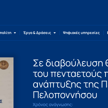
 πολίτη
Έργα & Δράσεις
Ψηφιακές υπηρεσίες
Σε διαβούλευση θ
του πενταετούς
ανάπτυξης της Π
Πελοποννήσου
Χρόνος ανάγνωσης: