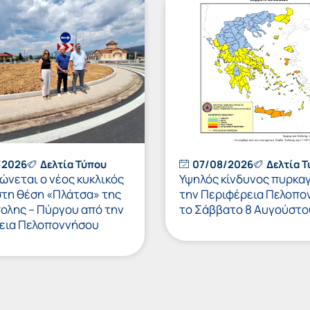
/2026
Δελτία Τύπου
07/08/2026
Δελτία 
νεται ο νέος κυκλικός
Υψηλός κίνδυνος πυρκαγ
στη θέση «Πλάτσα» της
την Περιφέρεια Πελοπο
πολης – Πύργου από την
το Σάββατο 8 Αυγούστο
εια Πελοποννήσου