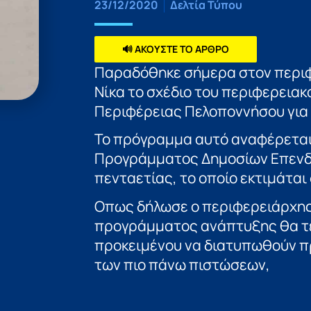
23/12/2020
Δελτία Τύπου
🔊 ΑΚΟΥΣΤΕ ΤΟ ΑΡΘΡΟ
Παραδόθηκε σήμερα στον περι
Νίκα το σχέδιο του περιφερει
Περιφέρειας Πελοποννήσου για 
Το πρόγραμμα αυτό αναφέρεται 
Προγράμματος Δημοσίων Επενδύ
πενταετίας, το οποίο εκτιμάται
Οπως δήλωσε ο περιφερειάρχης,
προγράμματος ανάπτυξης θα τε
προκειμένου να διατυπωθούν π
των πιο πάνω πιστώσεων,