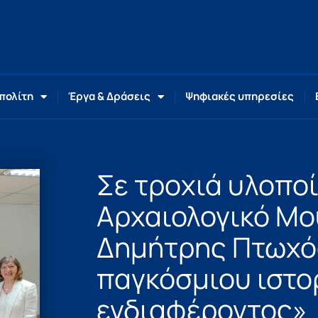
 πολίτη
Έργα & Δράσεις
Ψηφιακές υπηρεσίες
Σε τροχιά υλοπο
Αρχαιολογικό Μο
Δημήτρης Πτωχό
παγκόσμιου ιστο
ενδιαφέροντος»