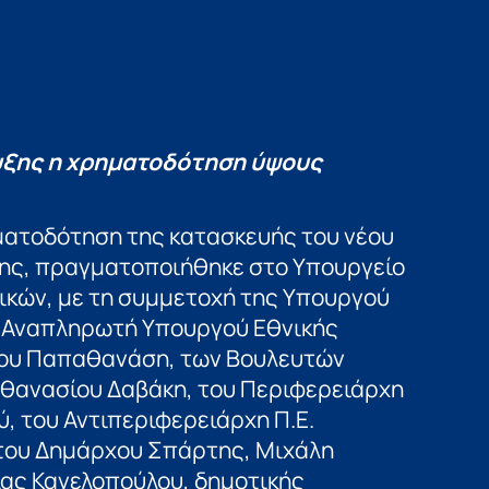
υξης η χρηματοδότηση ύψους
ματοδότηση της κατασκευής του νέου
ης, πραγματοποιήθηκε στο Υπουργείο
μικών, με τη συμμετοχή της Υπουργού
υ Αναπληρωτή Υπουργού Εθνικής
ίκου Παπαθανάση, των Βουλευτών
Αθανασίου Δαβάκη, του Περιφερειάρχη
 του Αντιπεριφερειάρχη Π.Ε.
του Δημάρχου Σπάρτης, Μιχάλη
ας Κανελοπούλου, δημοτικής