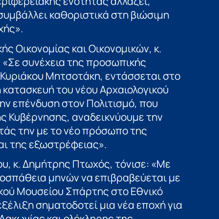
ριφερειακής ενότητας αλλάζει,
 συμβάλλει καθοριστικά στη βιώσιμη
χής».
ς Οικονομίας και Οικονομικών, κ.
 «Σε συνέχεια της προσωπικής
Κυριάκου Μητσοτάκη, εντάσσεται στο
 κατασκευή του νέου Αρχαιολογικού
ην επένδυση στον Πολιτισμό, που
ης Κυβέρνησης, αναδεικνύουμε την
τάς την με το νέο πρόσωπο της
αι της εξωστρέφειας».
, κ. Δημήτρης Πτωχός, τόνισε: «Με
ροσπάθεια μηνών να επιβραβεύεται με
ικού Μουσείου Σπάρτης στο Εθνικό
ξέλιξη σηματοδοτεί μια νέα εποχή για
 Λακωνίας και ολόκληρης της