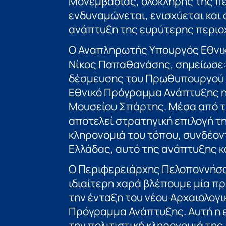
Μονεμβασιάς, ολόκληρης της πε
ενδυναμώνεται, ενισχύεται και
ανάπτυξη της ευρύτερης περιο
Ο Αναπληρωτής Υπουργός Εθνική
Νίκος Παπαθανάσης, σημείωσε:
δέσμευσης του Πρωθυπουργού 
Εθνικό Πρόγραμμα Ανάπτυξης η
Μουσείου Σπάρτης. Μέσα από τ
αποτελεί στρατηγική επιλογή τ
κληρονομιά του τόπου, συνδέον
Ελλάδας, αυτό της ανάπτυξης κ
Ο Περιφερειάρχης Πελοποννήσου
ιδιαίτερη χαρά βλέπουμε μία π
την ένταξη του νέου Αρχαιολογ
Πρόγραμμα Ανάπτυξης. Αυτή η ε
την πολιτιστική κληρονομιά της