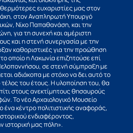
 θερμότερες ευχαριστίες μας στον
άκη, στον Αναπληρωτή Υπουργό
ικών, Νίκο Παπαθανάση, και την
νη, για τη συνεχή και αμέριστη
ους και η στενή συνεργασία με την
ξαν καθοριστικές για την προώθηση
το οποίο η Λακωνία επιζητούσε επί
 Πελοποννήσου, σε στενή σύμπραξη με
εται αδιάκοπα με στόχο να δει αυτό το
 τέλος του έτους. Η υλοποίηση του, θα
πίτι στους ανεκτίμητους θησαυρούς
ών. Το νέο Αρχαιολογικό Μουσείο
ο ένα κέντρο πολιτιστικής αναφοράς,
 ιστορικού ενδιαφέροντος,
ν ιστορική μας πόλη».