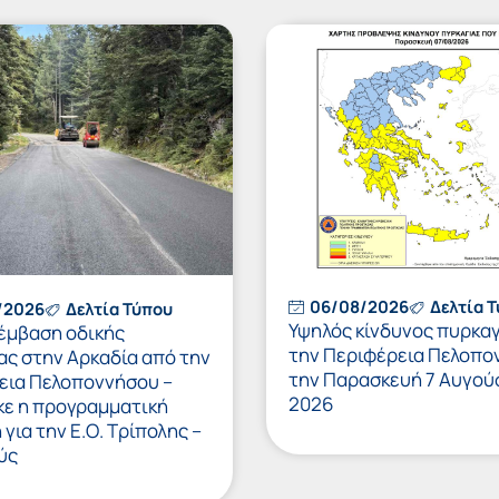
06/08/2026
Δελτία 
/2026
Δελτία Τύπου
Υψηλός κίνδυνος πυρκαγ
έμβαση οδικής
την Περιφέρεια Πελοπο
ας στην Αρκαδία από την
την Παρασκευή 7 Αυγού
εια Πελοποννήσου –
2026
κε η προγραμματική
για την Ε.Ο. Τρίπολης –
ύς