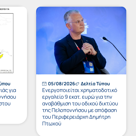
Τύπου
05/08/2026
Δελτία Τύπου
ιάς για
Ενεργοποιείται χρηματοδοτικό
ννήσου
εργαλείο 9 εκατ. ευρώ για την
στου
αναβάθμιση του οδικού δικτύου
της Πελοποννήσου με απόφαση
του Περιφερειάρχη Δημήτρη
Πτωχού