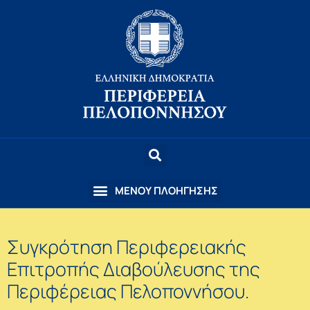
Συγκρότηση Περιφερειακής
Επιτροπής Διαβούλευσης της
Περιφέρειας Πελοποννήσου.