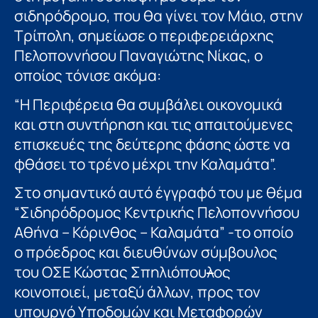
σιδηρόδρομο, που θα γίνει τον Μάιο, στην
Τρίπολη, σημείωσε ο περιφερειάρχης
Πελοποννήσου Παναγιώτης Νίκας, ο
οποίος τόνισε ακόμα:
“Η Περιφέρεια θα συμβάλει οικονομικά
και στη συντήρηση και τις απαιτούμενες
επισκευές της δεύτερης φάσης ώστε να
φθάσει το τρένο μέχρι την Καλαμάτα”.
Στο σημαντικό αυτό έγγραφό του με θέμα
“Σιδηρόδρομος Κεντρικής Πελοποννήσου
Αθήνα – Κόρινθος – Καλαμάτα” -το οποίο
ο πρόεδρος και διευθύνων σύμβουλος
του ΟΣΕ Κώστας Σπηλιόπου
λ
ος
κοινοποιεί, μεταξύ άλλων, προς τον
υπουργό Υποδομών και Μεταφορών