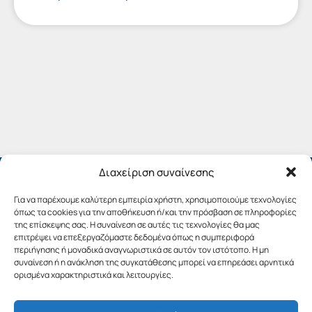
Διαχείριση συναίνεσης
Για να παρέχουμε καλύτερη εμπειρία χρήστη, χρησιμοποιούμε τεχνολογίες
όπως τα cookies για την αποθήκευση ή/και την πρόσβαση σε πληροφορίες
της επίσκεψης σας. Η συναίνεση σε αυτές τις τεχνολογίες θα μας
επιτρέψει να επεξεργαζόμαστε δεδομένα όπως η συμπεριφορά
περιήγησης ή μοναδικά αναγνωριστικά σε αυτόν τον ιστότοπο. Η μη
συναίνεση ή η ανάκληση της συγκατάθεσης μπορεί να επηρεάσει αρνητικά
ορισμένα χαρακτηριστικά και λειτουργίες.