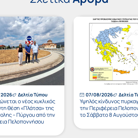
/2026
Δελτία Τύπου
07/08/2026
Δελτία 
νεται ο νέος κυκλικός
Υψηλός κίνδυνος πυρκαγ
στη θέση «Πλάτσα» της
την Περιφέρεια Πελοπο
πολης – Πύργου από την
το Σάββατο 8 Αυγούστο
εια Πελοποννήσου