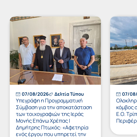
07/08/2026
Δελτία Τύπου
07/08
Υπεγράφη η Προγραμματική
Ολοκληρώ
Σύμβαση για την αποκατάσταση
κόμβος 
των τοιχογραφιών της Ιεράς
Ε.Ο. Τρί
Μονής Επάνω Χρέπας |
Περιφέρ
Δημήτρης Πτωχός: «Αφετηρία
ενός έργου που υπηρετεί την