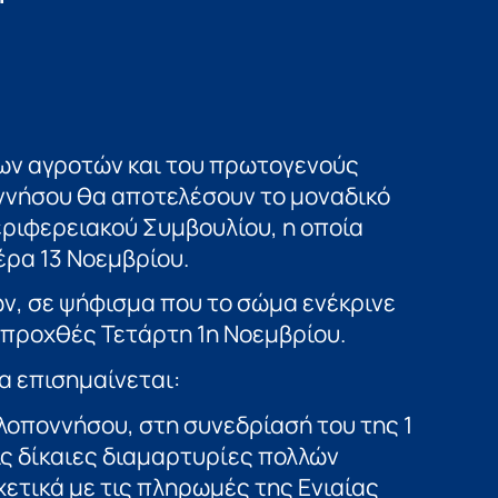
ων αγροτών και του πρωτογενούς
ννήσου θα αποτελέσουν το μοναδικό
εριφερειακού Συμβουλίου, η οποία
έρα 13 Νοεμβρίου.
ν, σε ψήφισμα που το σώμα ενέκρινε
προχθές Τετάρτη 1η Νοεμβρίου.
α επισημαίνεται:
λοποννήσου, στη συνεδρίασή του της 1
τις δίκαιες διαμαρτυρίες πολλών
τικά με τις πληρωμές της Ενιαίας