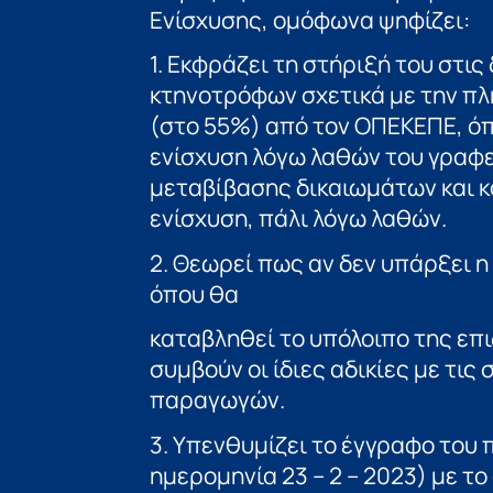
Ενίσχυσης, ομόφωνα ψηφίζει:
1. Εκφράζει τη στήριξή του στι
κτηνοτρόφων σχετικά με την πλ
(στο 55%) από τον ΟΠΕΚΕΠΕ, όπ
ενίσχυση λόγω λαθών του γραφε
μεταβίβασης δικαιωμάτων και κ
ενίσχυση, πάλι λόγω λαθών.
2. Θεωρεί πως αν δεν υπάρξει η
όπου θα
καταβληθεί το υπόλοιπο της επ
συμβούν οι ίδιες αδικίες με τι
παραγωγών.
3. Υπενθυμίζει το έγγραφο του
ημερομηνία 23 – 2 – 2023) με τ