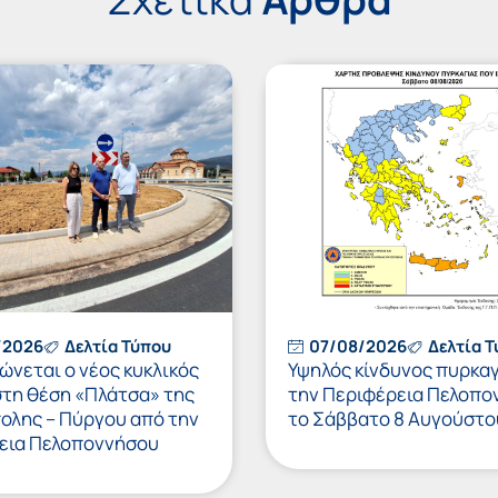
/2026
Δελτία Τύπου
07/08/2026
Δελτία 
νεται ο νέος κυκλικός
Υψηλός κίνδυνος πυρκαγ
στη θέση «Πλάτσα» της
την Περιφέρεια Πελοπο
πολης – Πύργου από την
το Σάββατο 8 Αυγούστο
εια Πελοποννήσου