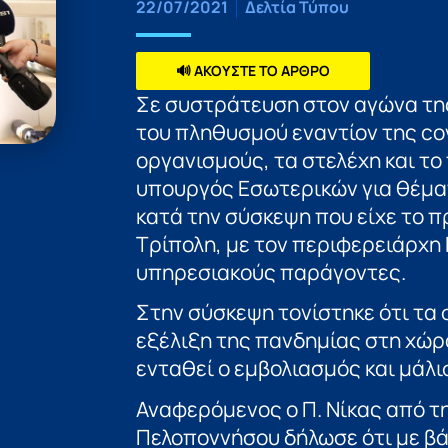
22/07/2021
Δελτία Τύπου
🔊 ΑΚΟΥΣΤΕ ΤΟ ΑΡΘΡΟ
Σε συστράτευση στον αγώνα της
του πληθυσμού εναντίον της co
οργανισμούς, τα στελέχη και τ
υπουργός Εσωτερικών για θέμα
κατά την σύσκεψη που είχε το π
Τρίπολη, με τον περιφερειάρχη
υπηρεσιακούς παράγοντες.
Στην σύσκεψη τονίστηκε ότι τα
εξέλιξη της πανδημίας στη χώρα
ενταθεί ο εμβολιασμός και μάλ
Αναφερόμενος ο Π. Νίκας από τ
Πελοποννήσου δήλωσε ότι με βά