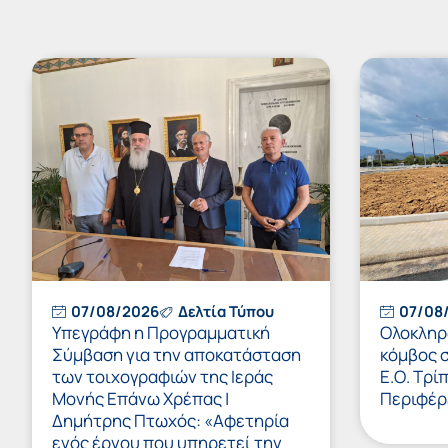
07/08/2026
Δελτία Τύπου
07/08
Υπεγράφη η Προγραμματική
Ολοκληρώ
Σύμβαση για την αποκατάσταση
κόμβος 
των τοιχογραφιών της Ιεράς
Ε.Ο. Τρί
Μονής Επάνω Χρέπας |
Περιφέρ
Δημήτρης Πτωχός: «Αφετηρία
ενός έργου που υπηρετεί την