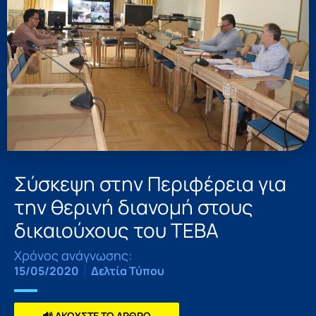
Σύσκεψη στην Περιφέρεια για
την θερινή διανομή στους
δικαιούχους του ΤΕΒΑ
Χρόνος ανάγνωσης:
15/05/2020
Δελτία Τύπου
🔊 ΑΚΟΥΣΤΕ ΤΟ ΑΡΘΡΟ