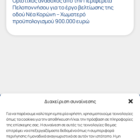
Οριστικός ανάδοχος από την Περιφέρεια
Πελοποννήσου για το έργο βελτίωσης της
οδού Νέα Κορώνη – Χωματερό
προϋπολογισμού 900.000 ευρώ
Διαχείριση συναίνεσης
Για να παρέχουμε καλύτερη εμπειρία χρήστη, χρησιμοποιούμε τεχνολογίες
όπως τα cookies για την αποθήκευση ή/και την πρόσβαση σε πληροφορίες
της επίσκεψης σας. Η συναίνεση σε αυτές τις τεχνολογίες θα μας
επιτρέψει να επεξεργαζόμαστε δεδομένα όπως η συμπεριφορά
περιήγησης ή μοναδικά αναγνωριστικά σε αυτόν τον ιστότοπο. Η μη