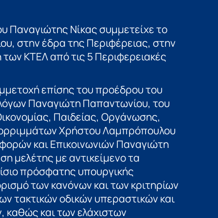
υ Παναγιώτης Νίκας συμμετείχε το
ίου, στην έδρα της Περιφέρειας, στην
 των ΚΤΕΛ από τις 5 Περιφερειακές
υμμετοχή επίσης του προέδρου του
λόγων Παναγιώτη Παπαντωνίου, του
Οικονομίας, Παιδείας, Οργάνωσης,
απορριμμάτων Χρήστου Λαμπρόπουλου
αφορών και Επικοινωνιών Παναγιώτη
η μελέτης με αντικείμενο τα
αίσιο πρόσφατης υπουργικής
ρισμό των κανόνων και των κριτηρίων
των τακτικών οδικών υπεραστικών και
, καθώς και των ελάχιστων