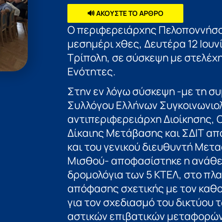
🔊 ΑΚΟΥΣΤΕ ΤΟ ΑΡΘΡΟ
Ο περιφερειάρχης Πελοποννήσο
μεσημέρι χθες, Δευτέρα 12 Ιουν
Τρίπολη, σε σύσκεψη με στελέχη
Ενότητες.
Στην εν λόγω σύσκεψη -με τη σ
Συλλόγου Ελλήνων Συγκοινωνιο
αντιπεριφερειάρχη Διοίκησης, 
Δίκαιης Μετάβασης και ΣΔΙΤ 
και του γενικού διευθυντή Μετ
Μισθού- αποφασίστηκε η ανάθεσ
δρομολόγια των 5 ΚΤΕΛ, στο πλ
απόφασης σχετικής με τον καθο
για τον σχεδιασμό του δικτύου 
αστικών επιβατικών μεταφορών