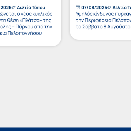
/2026
Δελτία Τύπου
07/08/2026
Δελτία 
νεται ο νέος κυκλικός
Υψηλός κίνδυνος πυρκαγ
στη θέση «Πλάτσα» της
την Περιφέρεια Πελοπο
πολης – Πύργου από την
το Σάββατο 8 Αυγούστο
εια Πελοποννήσου