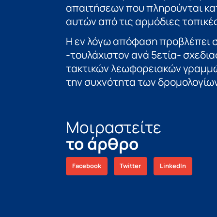
απαιτήσεων που πληρούνται κα
αυτών από τις αρμόδιες τοπικέ
Η εν λόγω απόφαση προβλέπει σ
-τουλάχιστον ανά 5ετία- σχεδι
τακτικών λεωφορειακών γραμμώ
την συχνότητα των δρομολογίων,
Μοιραστείτε
το άρθρο
Facebook
Twitter
LinkedIn