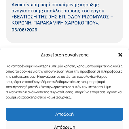
Ανακοίνωση περί επικείμενης κήρυξης
αναγκαστικής απαλλοτρίωσης του έργου:
«ΒΕΛΤΙΩΣΗ ΤΗΣ 9ΗΣ ΕΠ. ΟΔΟΥ ΡΙΖΟΜΥΛΟΣ –
ΚΟΡΩΝΗ, ΠΑΡΑΚΑΜΨΗ ΧΑΡΟΚΟΠΙΟΥ».
06/08/2026
Διαχείριση συναίνεσης
Για να παρέχουμε καλύτερη εμπειρία χρήστη, χρησιμοποιούμε τεχνολογίες
όπως τα cookies για την αποθήκευση ή/και την πρόσβαση σε πληροφορίες
της επίσκεψης σας. Η συναίνεση σε αυτές τις τεχνολογίες θα μας
επιτρέψει να επεξεργαζόμαστε δεδομένα όπως η συμπεριφορά
περιήγησης ή μοναδικά αναγνωριστικά σε αυτόν τον ιστότοπο. Η μη
συναίνεση ή η ανάκληση της συγκατάθεσης μπορεί να επηρεάσει αρνητικά
ορισμένα χαρακτηριστικά και λειτουργίες.
Αποδοχή
Copyright © 2019 Περιφέρεια Πελοποννήσου.
Απόρριψη
Σχεδιασμός & Υλοποίηση από την
λimeframe
για