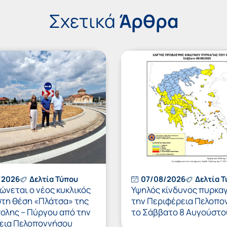
Σχετικά
Άρθρα
/2026
Δελτία Τύπου
07/08/2026
Δελτία 
νεται ο νέος κυκλικός
Υψηλός κίνδυνος πυρκαγ
στη θέση «Πλάτσα» της
την Περιφέρεια Πελοπο
πολης – Πύργου από την
το Σάββατο 8 Αυγούστο
εια Πελοποννήσου