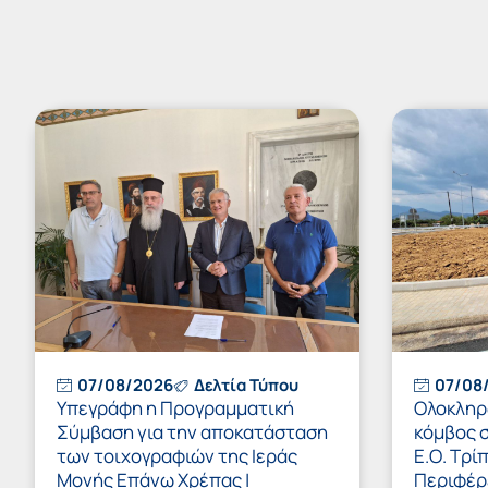
07/08/2026
Δελτία Τύπου
07/08
Υπεγράφη η Προγραμματική
Ολοκληρώ
Σύμβαση για την αποκατάσταση
κόμβος 
των τοιχογραφιών της Ιεράς
Ε.Ο. Τρί
Μονής Επάνω Χρέπας |
Περιφέρ