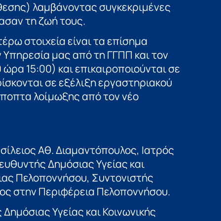
κθεσης) λαμβάνοντας συγκεκριμένες
ασαν τη ζωή τους.
τέρω στοιχεία είναι τα επίσημα
 Υπηρεσία μας από τη ΓΓΠΠ και τον
ώρα 15:00) και επικαιροποιούνται σε
ίσκονται σε εξέλιξη εργαστηριακού
ύποπτα λοίμωξης από τον νέο
σίλειος Αθ. Διαμαντόπουλος, Ιατρός
ιευθυντής Δημόσιας Υγείας και
ιας Πελοποννήσου, Συντονιστής
ς στην Περιφέρεια Πελοποννήσου.
 Δημόσιας Υγείας και Κοινωνικής