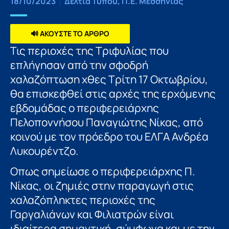
18/10/2023
Δελτία Τύπου
,
Π.Ε. Μεσσηνίας
🔊 ΑΚΟΥΣΤΕ ΤΟ ΑΡΘΡΟ
Τις περιοχές της Τριφυλίας που
επλήγησαν από την σφοδρή
χαλαζόπτωση χθες Τρίτη 17 Οκτωβρίου,
θα επισκεφθεί στις αρχές της ερχόμενης
εβδομάδας ο περιφερειάρχης
Πελοποννήσου Παναγιώτης Νίκας, από
κοινού με τον πρόεδρο του ΕΛΓΑ Ανδρέα
Λυκουρέντζο.
Οπως σημείωσε ο περιφερειάρχης Π.
Νίκας, οι ζημιές στην παραγωγή στις
χαλαζόπληκτες περιοχές της
Γαργαλιάνων και Φιλιατρών είναι
ιδιαίτερα σημαντική, σύμφωνα και με την