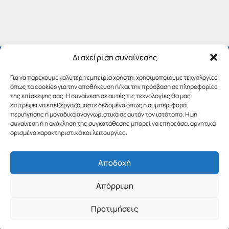
Διαχείριση συναίνεσης
Για να παρέχουμε καλύτερη εμπειρία χρήστη, χρησιμοποιούμε τεχνολογίες
όπως τα cookies για την αποθήκευση ή/και την πρόσβαση σε πληροφορίες
της επίσκεψης σας. Η συναίνεση σε αυτές τις τεχνολογίες θα μας
επιτρέψει να επεξεργαζόμαστε δεδομένα όπως η συμπεριφορά
περιήγησης ή μοναδικά αναγνωριστικά σε αυτόν τον ιστότοπο. Η μη
συναίνεση ή η ανάκληση της συγκατάθεσης μπορεί να επηρεάσει αρνητικά
ορισμένα χαρακτηριστικά και λειτουργίες.
Αποδοχή
Copyright © 2019 Περιφέρεια Πελοποννήσου.
Απόρριψη
Σχεδιασμός & Υλοποίηση από την
λimeframe
για
την Περιφέρεια Πελοποννήσου
Προτιμήσεις