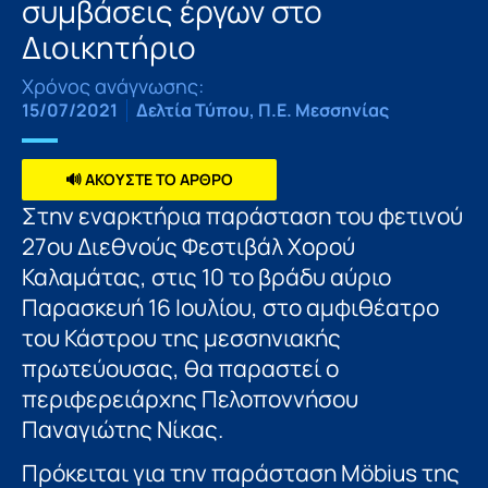
συμβάσεις έργων στο
Διοικητήριο
Χρόνος ανάγνωσης:
15/07/2021
Δελτία Τύπου
,
Π.Ε. Μεσσηνίας
🔊 ΑΚΟΥΣΤΕ ΤΟ ΑΡΘΡΟ
Στην εναρκτήρια παράσταση του φετινού
27ου Διεθνούς Φεστιβάλ Χορού
Καλαμάτας, στις 10 το βράδυ αύριο
Παρασκευή 16 Ιουλίου, στο αμφιθέατρο
του Κάστρου της μεσσηνιακής
πρωτεύουσας, θα παραστεί ο
περιφερειάρχης Πελοποννήσου
Παναγιώτης Νίκας.
Πρόκειται για την παράσταση Möbius της