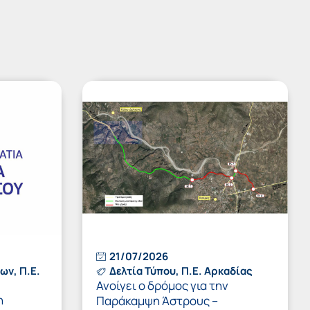
21/07/2026
φων
,
Π.Ε.
Δελτία Τύπου
,
Π.Ε. Αρκαδίας
Ανοίγει ο δρόμος για την
η
Παράκαμψη Άστρους –