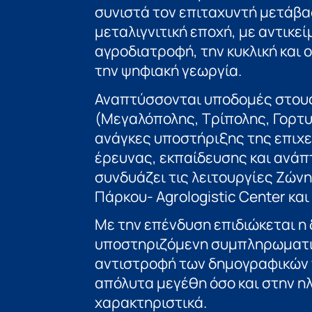
συνιστά τον επιταχυντή μετάβα
μεταλιγνιτική εποχή, με αντικε
αγροδιατροφή, την κυκλική και ο
την ψηφιακή γεωργία.
Αναπτύσσονται υποδομές στους
(Μεγαλόπολης, Τρίπολης, Γορτυ
ανάγκες υποστήριξης της επιχ
έρευνας, εκπαίδευσης και ανάπ
συνδυάζει τις λειτουργίες Ζών
Πάρκου- Agrologistic Center κα
Με την επένδυση επιδιώκεται η 
υποστηριζόμενη συμπληρωματι
αντιστροφή των δημογραφικών 
απόλυτα μεγέθη όσο και στην η
χαρακτηριστικά.