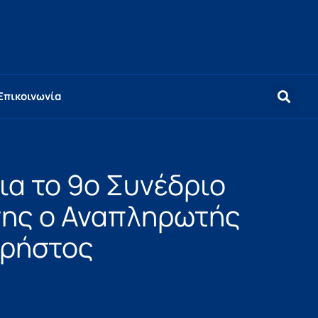
Επικοινωνία
ια το 9ο Συνέδριο
σης ο Αναπληρωτής
Χρήστος