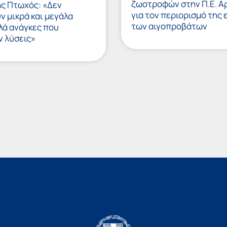
ζωοτροφών στην Π.Ε. Α
ς Πτωχός: «Δεν
για τον περιορισμό της 
 μικρά και μεγάλα
των αιγοπροβάτων
λά ανάγκες που
ν λύσεις»