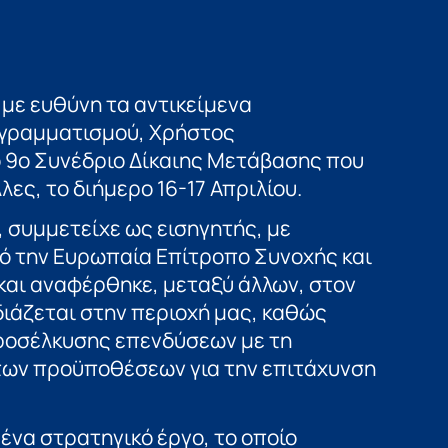
με ευθύνη τα αντικείμενα
γραμματισμού, Χρήστος
 9ο Συνέδριο Δίκαιης Μετάβασης που
ες, το διήμερο 16-17 Απριλίου.
 συμμετείχε ως εισηγητής, με
 την Ευρωπαία Επίτροπο Συνοχής και
 και αναφέρθηκε, μεταξύ άλλων, στον
διάζεται στην περιοχή μας, καθώς
προσέλκυσης επενδύσεων με τη
των προϋποθέσεων για την επιτάχυνση
ένα στρατηγικό έργο, το οποίο