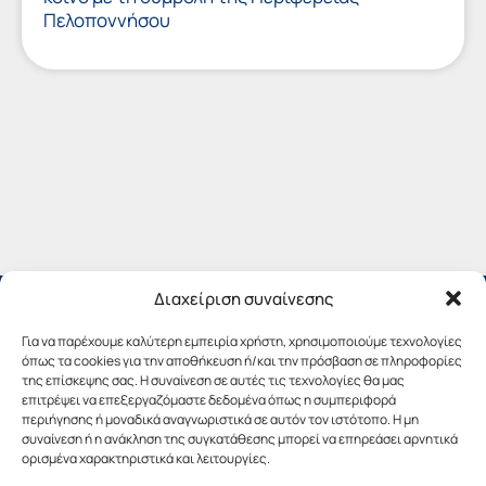
Πελοποννήσου
Διαχείριση συναίνεσης
Για να παρέχουμε καλύτερη εμπειρία χρήστη, χρησιμοποιούμε τεχνολογίες
όπως τα cookies για την αποθήκευση ή/και την πρόσβαση σε πληροφορίες
της επίσκεψης σας. Η συναίνεση σε αυτές τις τεχνολογίες θα μας
επιτρέψει να επεξεργαζόμαστε δεδομένα όπως η συμπεριφορά
περιήγησης ή μοναδικά αναγνωριστικά σε αυτόν τον ιστότοπο. Η μη
συναίνεση ή η ανάκληση της συγκατάθεσης μπορεί να επηρεάσει αρνητικά
ορισμένα χαρακτηριστικά και λειτουργίες.