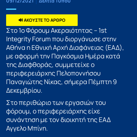
09/12/2021
Δελτία Τύπου
🔊 ΑΚΟΥΣΤΕ ΤΟ ΑΡΘΡΟ
Στο 1ο Φόρουμ Ακεραιότητας – 1st
Integrity Forum που διοργάνωσε στην
Αθήνα η Εθνική Αρχή Διαφάνειας (ΕΑΔ),
με αφορμή την Παγκόσμια Ημέρα κατά
της Διαφθοράς, συμμετείχε ο
περιφερειάρχης Πελοποννήσου
Παναγιώτης Νίκας, σήμερα Πέμπτη 9
Δεκεμβρίου.
Στο περιθώριο των εργασιών του
φόρουμ, ο περιφερειάρχης είχε
συνάντηση με τον διοικητή της ΕΑΔ
Αγγελο Μπίνη.