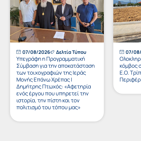
07/08/2026
Δελτία Τύπου
07/08
Υπεγράφη η Προγραμματική
Ολοκληρώ
Σύμβαση για την αποκατάσταση
κόμβος 
των τοιχογραφιών της Ιεράς
Ε.Ο. Τρί
Μονής Επάνω Χρέπας |
Περιφέρ
Δημήτρης Πτωχός: «Αφετηρία
ενός έργου που υπηρετεί την
ιστορία, την πίστη και τον
πολιτισμό του τόπου μας»