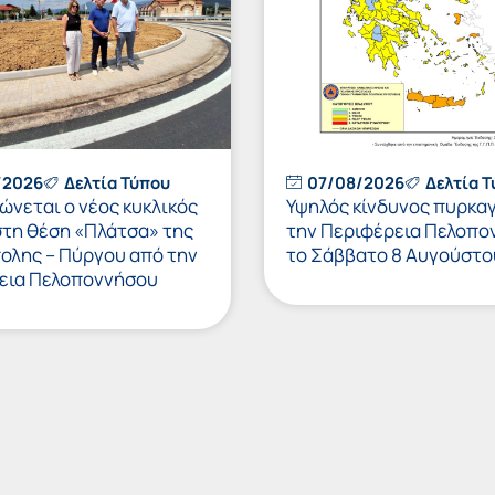
/2026
Δελτία Τύπου
07/08/2026
Δελτία 
νεται ο νέος κυκλικός
Υψηλός κίνδυνος πυρκαγ
στη θέση «Πλάτσα» της
την Περιφέρεια Πελοπο
πολης – Πύργου από την
το Σάββατο 8 Αυγούστο
εια Πελοποννήσου