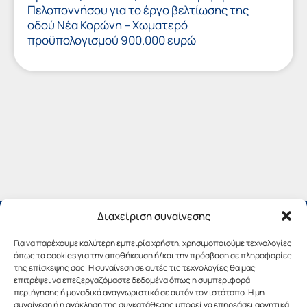
Πελοποννήσου για το έργο βελτίωσης της
οδού Νέα Κορώνη – Χωματερό
προϋπολογισμού 900.000 ευρώ
Διαχείριση συναίνεσης
Για να παρέχουμε καλύτερη εμπειρία χρήστη, χρησιμοποιούμε τεχνολογίες
όπως τα cookies για την αποθήκευση ή/και την πρόσβαση σε πληροφορίες
της επίσκεψης σας. Η συναίνεση σε αυτές τις τεχνολογίες θα μας
επιτρέψει να επεξεργαζόμαστε δεδομένα όπως η συμπεριφορά
περιήγησης ή μοναδικά αναγνωριστικά σε αυτόν τον ιστότοπο. Η μη
συναίνεση ή η ανάκληση της συγκατάθεσης μπορεί να επηρεάσει αρνητικά