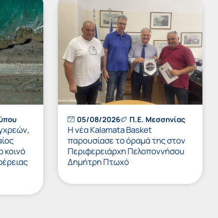
Τύπου
05/08/2026
Π.Ε. Μεσσηνίας
εγχρεών,
Η νέα Kalamata Basket
αίος
παρουσίασε το όραμά της στον
ο κοινό
Περιφερειάρχη Πελοποννήσου
φέρειας
Δημήτρη Πτωχό