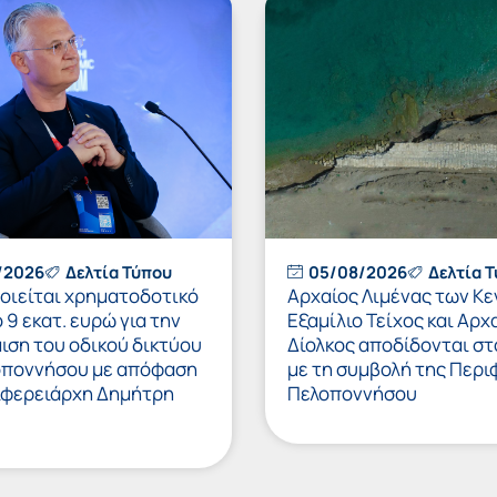
/2026
Δελτία Τύπου
05/08/2026
Δελτία 
οιείται χρηματοδοτικό
Αρχαίος Λιμένας των Κ
 9 εκατ. ευρώ για την
Εξαμίλιο Τείχος και Aρχ
ιση του οδικού δικτύου
Δίολκος αποδίδονται στ
οποννήσου με απόφαση
με τη συμβολή της Περι
ιφερειάρχη Δημήτρη
Πελοποννήσου