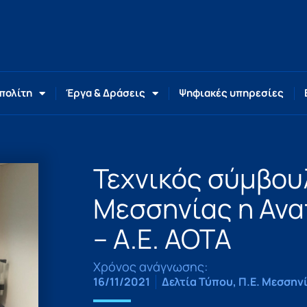
 πολίτη
Έργα & Δράσεις
Ψηφιακές υπηρεσίες
Τεχνικός σύμβουλ
Μεσσηνίας η Αν
– Α.Ε. ΑΟΤΑ
Χρόνος ανάγνωσης:
16/11/2021
Δελτία Τύπου
,
Π.Ε. Μεσσην