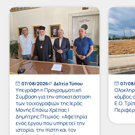
07/08/2026
Δελτία Τύπου
07/08
Υπεγράφη η Προγραμματική
Ολοκληρώ
Σύμβαση για την αποκατάσταση
κόμβος 
των τοιχογραφιών της Ιεράς
Ε.Ο. Τρί
Μονής Επάνω Χρέπας |
Περιφέρ
Δημήτρης Πτωχός: «Αφετηρία
ενός έργου που υπηρετεί την
ιστορία, την πίστη και τον