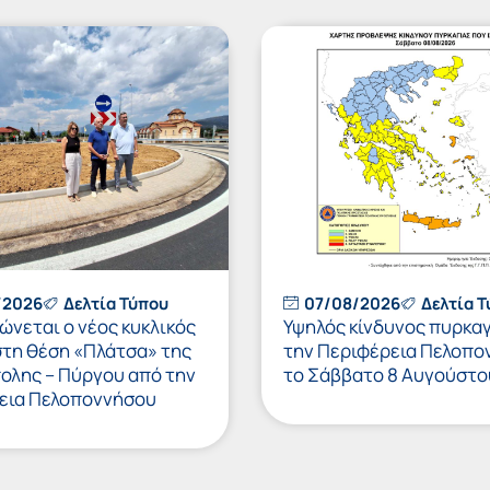
/2026
Δελτία Τύπου
07/08/2026
Δελτία 
νεται ο νέος κυκλικός
Υψηλός κίνδυνος πυρκαγ
στη θέση «Πλάτσα» της
την Περιφέρεια Πελοπο
πολης – Πύργου από την
το Σάββατο 8 Αυγούστο
εια Πελοποννήσου