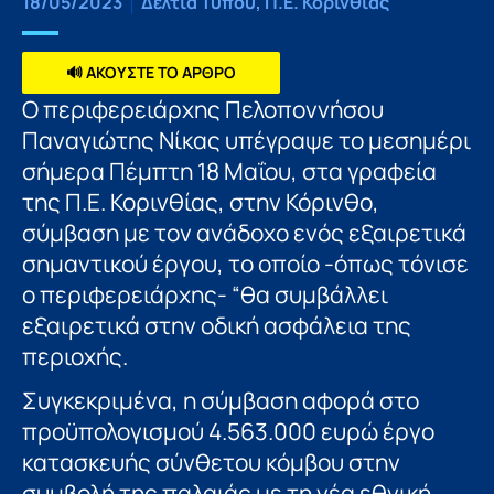
18/05/2023
Δελτία Τύπου
,
Π.Ε. Κορινθίας
🔊 ΑΚΟΥΣΤΕ ΤΟ ΑΡΘΡΟ
Ο περιφερειάρχης Πελοποννήσου
Παναγιώτης Νίκας υπέγραψε το μεσημέρι
σήμερα Πέμπτη 18 Μαΐου, στα γραφεία
της Π.Ε. Κορινθίας, στην Κόρινθο,
σύμβαση με τον ανάδοχο ενός εξαιρετικά
σημαντικού έργου, το οποίο -όπως τόνισε
ο περιφερειάρχης- “θα συμβάλλει
εξαιρετικά στην οδική ασφάλεια της
περιοχής.
Συγκεκριμένα, η σύμβαση αφορά στο
προϋπολογισμού 4.563.000 ευρώ έργο
κατασκευής σύνθετου κόμβου στην
συμβολή της παλαιάς με τη νέα εθνική