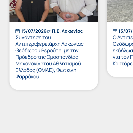
15/07/2026
Π.Ε. Λακωνίας
13/07
Συνάντηση του
Ο Αντιπ
Αντιπεριφερειάρχη Λακωνίας
Θεόδωρο
Θεόδωρου Βερούτη, με την
εκδήλωσ
Πρόεδρο της Ομοσπονδίας
για τον 
Μηχανοκίνητου Αθλητισμού
Καστόρε
Ελλάδος (ΟΜΑΕ), Φωτεινή
Ψαρράκου