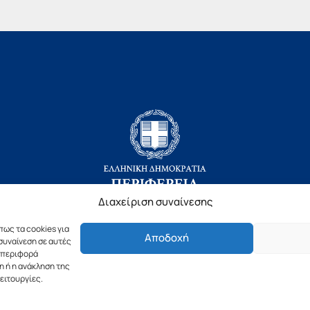
Διαχείριση συναίνεσης
πως τα cookies για
Αποδοχή
Copyright © 2019 Περιφέρεια Πελοποννήσου.
συναίνεση σε αυτές
υμπεριφορά
ιασμός & Υλοποίηση από την
λimeframe
για την Περιφέρεια Πελοπον
η ή η ανάκληση της
ειτουργίες.