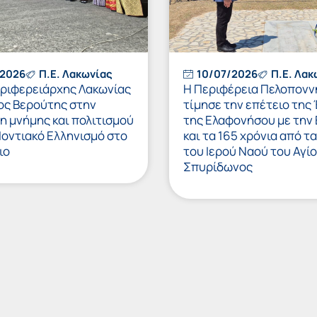
/2026
Π.Ε. Λακωνίας
10/07/2026
Π.Ε. Λακ
εριφερειάρχης Λακωνίας
Η Περιφέρεια Πελοπον
ς Βερούτης στην
τίμησε την επέτειο της
η μνήμης και πολιτισμού
της Ελαφονήσου με την
Ποντιακό Ελληνισμό στο
και τα 165 χρόνια από τα
ιο
του Ιερού Ναού του Αγί
Σπυρίδωνος