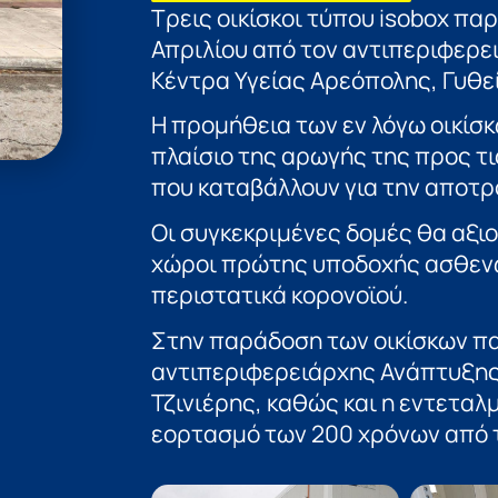
Τρεις οικίσκοι τύπου isobox π
Απριλίου από τον αντιπεριφερ
Κέντρα Υγείας Αρεόπολης, Γυθεί
Η προμήθεια των εν λόγω οικίσκ
πλαίσιο της αρωγής της προς τι
που καταβάλλουν για την αποτρ
Οι συγκεκριμένες δομές θα αξι
χώροι πρώτης υποδοχής ασθενώ
περιστατικά κορονοϊού.
Στην παράδοση των οικίσκων π
αντιπεριφερειάρχης Ανάπτυξης
Τζινιέρης, καθώς και η εντετα
εορτασμό των 200 χρόνων από τ