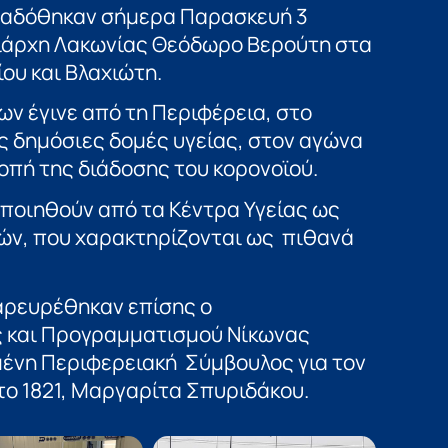
αραδόθηκαν σήμερα Παρασκευή 3
ειάρχη Λακωνίας Θεόδωρο Βερούτη στα
ου και Βλαχιώτη.
ων έγινε από τη Περιφέρεια, στο
ς δημόσιες δομές υγείας, στον αγώνα
οπή της διάδοσης του κορονοϊού.
οποιηθούν από τα Κέντρα Υγείας ως
ν, που χαρακτηρίζονται ως πιθανά
αρευρέθηκαν επίσης ο
 και Προγραμματισμού Νίκωνας
λμένη Περιφερειακή Σύμβουλος για τον
ο 1821, Μαργαρίτα Σπυριδάκου.