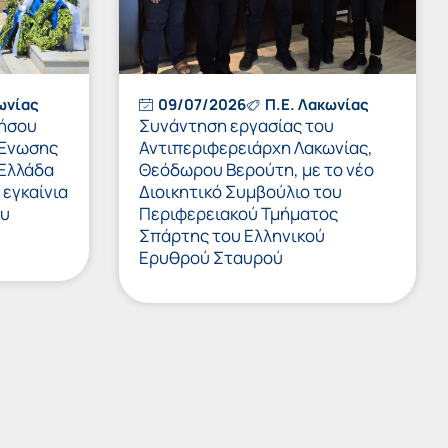
ωνίας
09/07/2026
Π.Ε. Λακωνίας
νήσου
Συνάντηση εργασίας του
 Ένωσης
Αντιπεριφερειάρχη Λακωνίας,
 Ελλάδα
Θεόδωρου Βερούτη, με το νέο
 εγκαίνια
Διοικητικό Συμβούλιο του
ου
Περιφερειακού Τμήματος
Σπάρτης του Ελληνικού
Ερυθρού Σταυρού