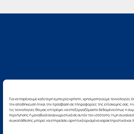
Για να παρέχουμε καλύτερη εμπειρία χρήστη, χρησιμοποιούμε τεχνολογίες ό
την αποθήκευση ή/και την πρόσβαση σε πληροφορίες της επίσκεψης σας. Η 
τις τεχνολογίες θα μας επιτρέψει να επεξεργαζόμαστε δεδομένα όπως η σ
Σχεδ
περιήγησης ή μοναδικά αναγνωριστικά σε αυτόν τον ιστότοπο. Η μη συναίνεσ
συγκατάθεσης μπορεί να επηρεάσει αρνητικά ορισμένα χαρακτηριστικά και λ