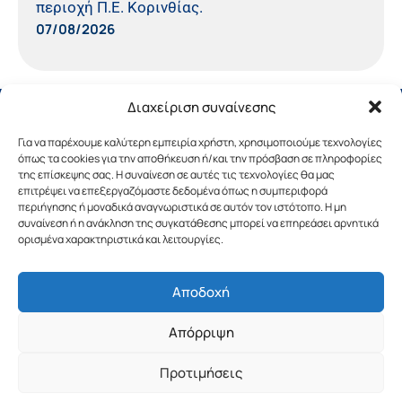
περιοχή Π.Ε. Κορινθίας.
07/08/2026
Διαχείριση συναίνεσης
Για να παρέχουμε καλύτερη εμπειρία χρήστη, χρησιμοποιούμε τεχνολογίες
όπως τα cookies για την αποθήκευση ή/και την πρόσβαση σε πληροφορίες
της επίσκεψης σας. Η συναίνεση σε αυτές τις τεχνολογίες θα μας
επιτρέψει να επεξεργαζόμαστε δεδομένα όπως η συμπεριφορά
περιήγησης ή μοναδικά αναγνωριστικά σε αυτόν τον ιστότοπο. Η μη
συναίνεση ή η ανάκληση της συγκατάθεσης μπορεί να επηρεάσει αρνητικά
ορισμένα χαρακτηριστικά και λειτουργίες.
Αποδοχή
Copyright © 2019 Περιφέρεια Πελοποννήσου.
Απόρριψη
Σχεδιασμός & Υλοποίηση από την
λimeframe
για
την Περιφέρεια Πελοποννήσου
Προτιμήσεις