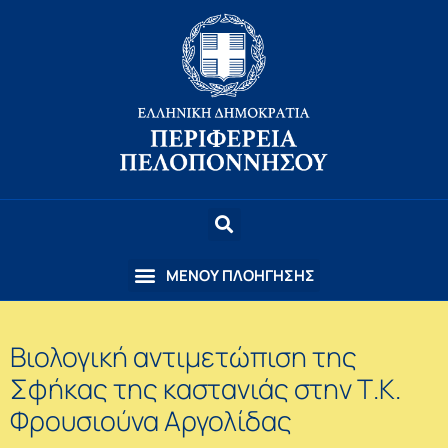
Βιολογική αντιμετώπιση της
Σφήκας της καστανιάς στην Τ.Κ.
Φρουσιούνα Αργολίδας