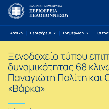
Αρχική
Περιφέρεια
Ενημέρωση
Για τον
Ξενοδοχείο τύπου επι
δυναμικότητας 68 κλιν
Παναγιώτη Πολίτη και O
«Βάρκα»