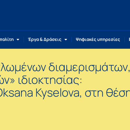
 πολίτη
Έργα & Δράσεις
Ψηφιακές υπηρεσίες
πλωμένων διαμερισμάτων
ών» ιδιοκτησίας:
ksana Kyselova, στη θέση