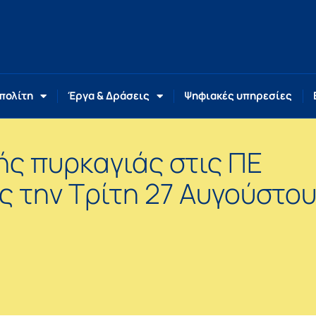
 πολίτη
Έργα & Δράσεις
Ψηφιακές υπηρεσίες
ής πυρκαγιάς στις ΠΕ
ς την Τρίτη 27 Αυγούστο