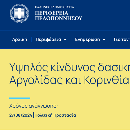
Αρχική
Περιφέρεια
Ενημέρωση
Για τον
Yψηλός κίνδυνος δασικ
Αργολίδας και Κορινθία
Χρόνος ανάγνωσης:
27/08/2024
Πολιτική Προστασία