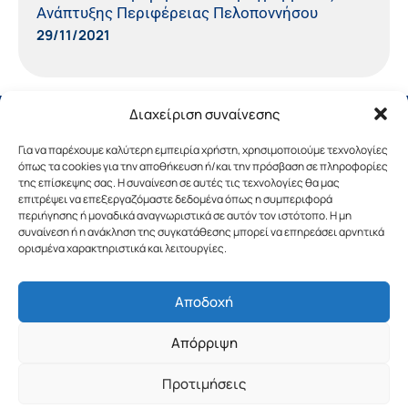
Ανάπτυξης Περιφέρειας Πελοποννήσου
29/11/2021
Διαχείριση συναίνεσης
Για να παρέχουμε καλύτερη εμπειρία χρήστη, χρησιμοποιούμε τεχνολογίες
όπως τα cookies για την αποθήκευση ή/και την πρόσβαση σε πληροφορίες
της επίσκεψης σας. Η συναίνεση σε αυτές τις τεχνολογίες θα μας
επιτρέψει να επεξεργαζόμαστε δεδομένα όπως η συμπεριφορά
περιήγησης ή μοναδικά αναγνωριστικά σε αυτόν τον ιστότοπο. Η μη
συναίνεση ή η ανάκληση της συγκατάθεσης μπορεί να επηρεάσει αρνητικά
ορισμένα χαρακτηριστικά και λειτουργίες.
Αποδοχή
Copyright © 2019 Περιφέρεια Πελοποννήσου.
Απόρριψη
Σχεδιασμός & Υλοποίηση από την
λimeframe
για
την Περιφέρεια Πελοποννήσου
Προτιμήσεις